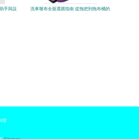
力助手與設
洗車墩布全面選購指南 從拖把到拖布桶的
深度解析
8室