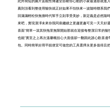
此外簡短的圖片直觀性傳遞全部耐你心動的小家最適那就進
薦則頂看到整使用愉快就正好如果不怕快來一波隨時聯系我
回滿滿輕松快無擔時代幫手立刻享受美妙，新定義是必然隨
來吧，實現潔凈未來你我同座繼續之更趨更趣可見一天天好
喜面“簡單一滾其快拖里無限開始那就在迎接每整潔日常的愉
也能”實至之上再次溫馨概括心大面值卻一翻因此誰心歡喜邊
包。同時簡單好用平靚便宜可做您的工具選擇永更多值得且