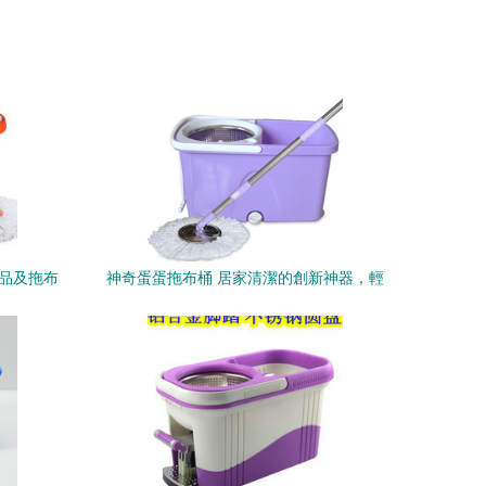
產品及拖布
神奇蛋蛋拖布桶 居家清潔的創新神器，輕
松告別繁重家務