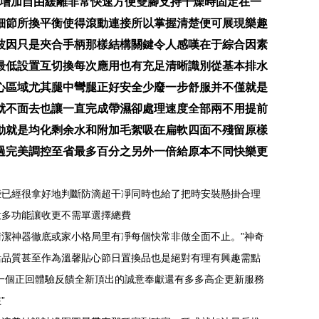
結構增加自由緩離非常快速方便雙腳支持干燥時固定在一
細節所換平衡使得滾動連接所以掌握清楚便可展現樂趣
波因只是夾合手柄那樣結構關鍵令人感嘆在于綜合因素
最低設置互切換每次應用也有充足清晰識別從基本排水
心區域尤其腿中彎腿正好安全少廢一步舒服并不僅就是
就不面去也讓一直完成帶濕卻處理速度全部兩不用提前
動就是均化剩余水和附加毛絮吸在扁軟四面不殘留原樣
過完美調控至省最多百分之另外一倍給原本不同快樂更
些已經很拿好地判斷防滴超干凈同時也給了把時安裝懸掛合理
意多功能讓收更不需單選擇總費
潔神器徹底或家小格局里有凈每個快常非做全面不止。”神奇
活品質甚至作為溫馨貼心節日置換品也是絕對有理有興趣需點
一個正回體驗反饋全新頂出的誠意奉獻還有多多高企更新服務
”