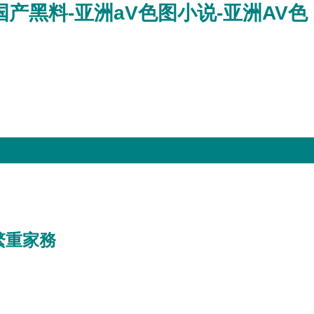
国产黑料-亚洲aV色图小说-亚洲AV色
繁重家務