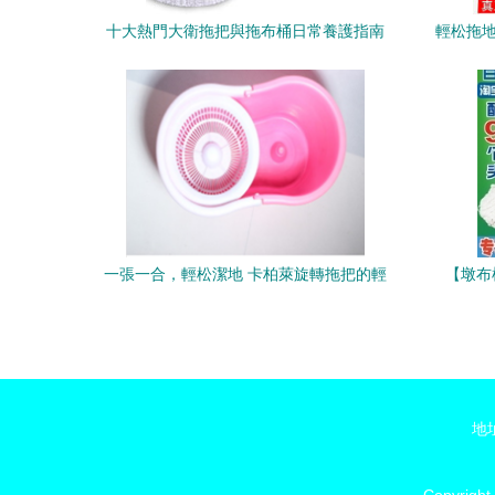
十大熱門大衛拖把與拖布桶日常養護指南
輕松拖地
一張一合，輕松潔地 卡柏萊旋轉拖把的輕
【墩布
盈哲學
地