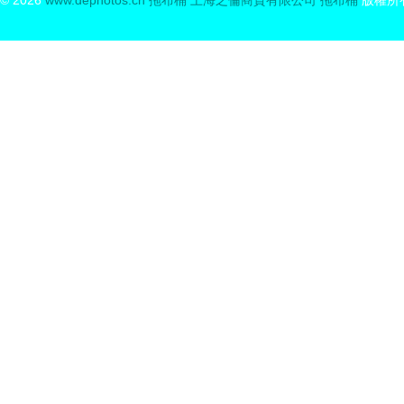
 © 2026
www.dephotos.cn
拖布桶
上海之倫商貿有限公司
拖布桶
版權所