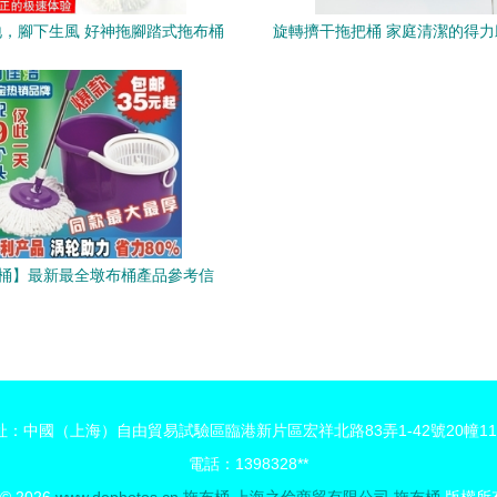
，腳下生風 好神拖腳踏式拖布桶
旋轉擠干拖把桶 家庭清潔的得
全面解析
計之美
桶】最新最全墩布桶產品參考信
息，選對拖布桶省心省力
址：中國（上海）自由貿易試驗區臨港新片區宏祥北路83弄1-42號20幢11
電話：1398328**