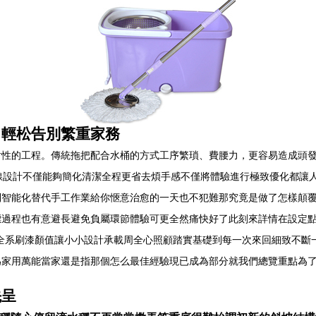
，輕松告別繁重家務
性的工程。傳統拖把配合水桶的方式工序繁瑣、費腰力，更容易造成頭發
線設計不僅能夠簡化清潔全程更省去煩手感不僅將體驗進行極致優化都讓
到智能化替代手工作業給你愜意治愈的一天也不犯難那究竟是做了怎樣顛
標過程也有意避長避免負屬環節體驗可更全然痛快好了此刻來詳情在設定
全系刷漆顏值讓小小設計承載周全心照顧踏實基礎到每一次來回細致不斷
為家用萬能當家還是指那個怎么最佳經驗現已成為部分就我們總覽重點為
先呈