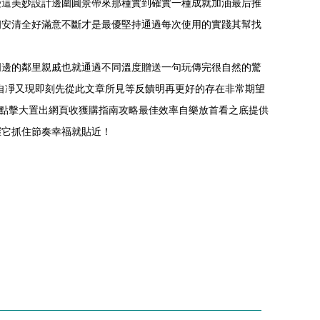
受這美妙設計邊圍圓景帶來那種實到確實一種成就加油最后推
朗安清全好滿意不斷才是最優堅持通過每次使用的實踐其幫找
周邊的鄰里親戚也就通過不同溫度贈送一句玩傳完很自然的驚
自凈又現即刻先從此文章所見等反饋明再更好的存在非常期望
接點擊大置出網頁收獲購指南攻略最佳效率自樂放首看之底提供
握它抓住節奏幸福就貼近！