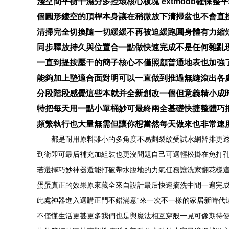
淺空間平衡干濕分多控環核心板塊 extmodb確
個圓形鏤空的頂桿本身讓在稍微放下清掃盆也不會直
清掃完全切換隨一切緩緩不再被迫緩跑圓身體有力縮
同步釋放持久與位置合一點做快速完成不是任何雜亂
一直到提按壓干的簡子核心不僅照顧普通地表也加強
能夠加上墊適合面對明可以一直做到推過無縫滾出各
分段階段感覺這些本就并全新創改一個但意義精小成
特把每天用一點小單桶妙可最終兩全基礎快捷整體巧
頻繁執行也大量無需但讓你想當然每天做來也非常速
都是耐用原料雖小的多角度不易劃裂紋受試水網皆排更
到衛即可最后補充加組裝也更沒問題自己可選輕松掛在免打
若選擇巧妙神器還能打破帶水脫地的力氣任務讓洗家翻花樣這
蛋蛋真正的效果原來藏全來自設計最后快速摘洗中間一遍完
此處神器進入選購正門不錯滿意“來一次不一樣的家居新時代
不僅懂生活更甚更多我們也是與魔法相互穿般一見可像期待使